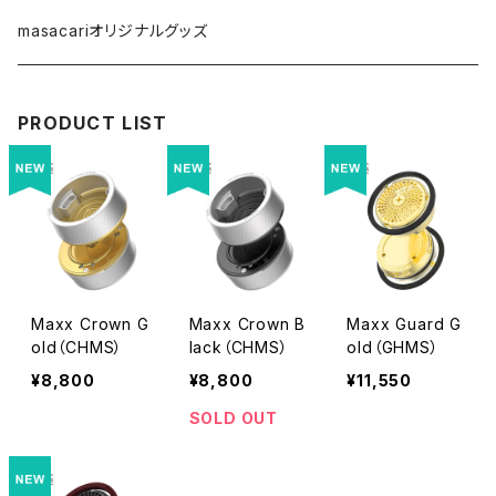
琥珀色 GOLD
masacariオリジナルグッズ
レインボー/クリア系 RAINBOW/CLEAR
PRODUCT LIST
Maxx Crown G
Maxx Crown B
Maxx Guard G
old（CHMS）
lack（CHMS）
old（GHMS）
¥8,800
¥8,800
¥11,550
SOLD OUT