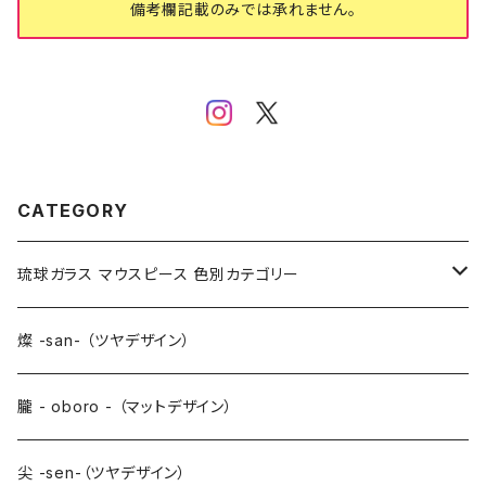
備考欄記載のみでは承れません。
CATEGORY
琉球ガラス マウスピース 色別カテゴリー
青系 BLUE
燦 -san- （ツヤデザイン）
水色系 LIGHT BLUE
朧 - oboro - （マットデザイン）
紫系 PURPLE
尖 -sen-（ツヤデザイン）