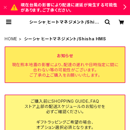
現在台風の影響により配達に遅延が発生する可能性
があります。ご了承ください。
シーシャ ヒートマネジメント/Shish
a HMS | 【公式】琉球ガラスマウスピ
ース専門店｜鉞商店-masacari m
arche
HOME
シーシャ ヒートマネジメント/Shisha HMS
お知らせ
現在熊本地震の影響により、配達の遅れや日時指定に間に
合わない等の可能性がございます。
ご了承の上ご購入をお願いいたします。
ご購入前にSHOPPING GUIDE、FAQ
ストア上部の配送スケジュールのお知らせを
必ずご確認ください。
ギフトラッピングご希望の場合、
オプション選択必須となります。