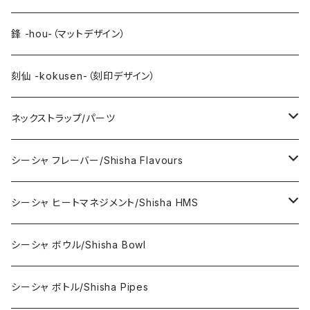
ピンク系 PINK
鋒 -hou-（マットデザイン）
赤系 RED
刻仙 -kokusen-（刻印デザイン）
緑系 GREEN
ネックストラップ/パーツ
オレンジ系 ORANGE
ネックストラップ
シーシャ フレーバー/Shisha Flavours
黄色系 YELLOW
パーツ/小物
DeCloud/デクラウド（ノンニコチン）
シーシャ ヒートマネジメント/Shisha HMS
ブラウン/ベーシュ系 BROWN/BEIGE
Maxx
シーシャ ボウル/Shisha Bowl
黒/白系 BLACK/WHITE
シーシャ ボトル/Shisha Pipes